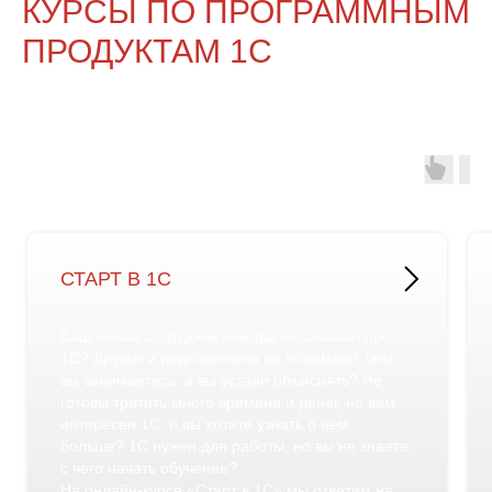
КУРСЫ ПО ПРОГРАММНЫМ
ПРОДУКТАМ 1С
СТАРТ В 1С
Ваш новый сотрудник никогда не слышал про
1С? Друзья и родственники не понимают, чем
вы занимаетесь, а вы устали объяснять? Не
готовы тратить много времени и денег, но вам
интересен 1С, и вы хотите узнать о нем
больше? 1С нужен для работы, но вы не знаете,
с чего начать обучение?
На онлайн-курсе «Старт в 1С» мы ответим на